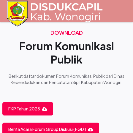
DOWNLOAD
Home
Forum Komunikasi
Profil
Publik
Berikut daftar dokumen Forum Komunikasi Publik dari Dinas
Kependudukan dan Pencatatan Sipil Kabupaten Wonogiri.
FKP Tahun 2023
Pelaksana
Berita Acara Forum Group Diskusi ( FGD )
Struktur Organisasi