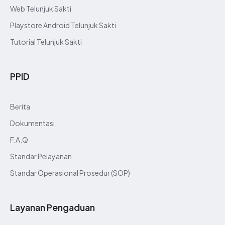
Penilaian Kinerja
Web Telunjuk Sakti
Laporan Keuangan
Playstore Android Telunjuk Sakti
Laporan Inventaris Barang
Renstra dan RKT
Tutorial Telunjuk Sakti
RKA dan DPA
Download
PPID
Berita
Dokumentasi
F.A.Q
Standar Pelayanan
Standar Operasional Prosedur (SOP)
Surat Keputusan
Layanan Pengaduan
Materi Presentasi
Data Kependudukan Agregat