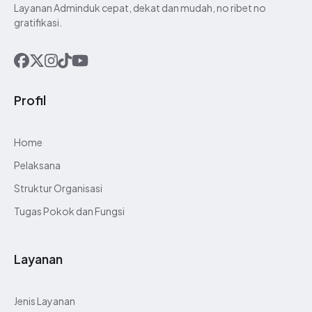
Layanan Adminduk cepat, dekat dan mudah, no ribet no
S.O.P
gratifikasi.
Maklumat Pelayanan
Daftar Informasi Publik
Laporan Layanan Informasi
Publik
LHKPN
Profil
SAKIP
Home
Pelaksana
Struktur Organisasi
Tugas Pokok dan Fungsi
Layanan
Indeks Kepuasan Masyarakat
Jenis Layanan
Target dan Realisasi Kinerja