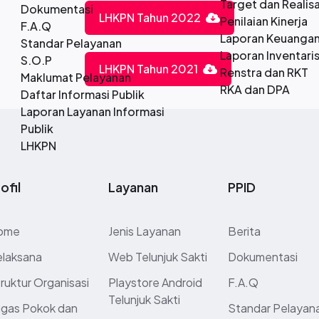
Target dan Realisa
Dokumentasi
LHKPN Tahun 2022
Penilaian Kinerja
F.A.Q
Laporan Keuanga
Standar Pelayanan
Laporan Inventari
S.O.P
LHKPN Tahun 2021
Renstra dan RKT
Maklumat Pelayanan
RKA dan DPA
Daftar Informasi Publik
Laporan Layanan Informasi
Publik
LHKPN
ofil
Layanan
PPID
ome
Jenis Layanan
Berita
elaksana
Web Telunjuk Sakti
Dokumentasi
ruktur Organisasi
Playstore Android
F.A.Q
Telunjuk Sakti
gas Pokok dan
Standar Pelayan