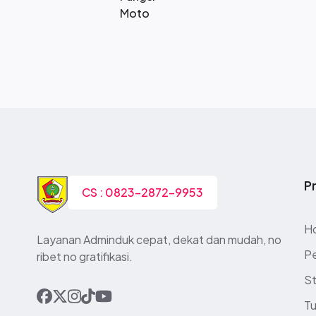
Moto
Pr
CS : 0823-2872-9953
H
Layanan Adminduk cepat, dekat dan mudah, no
P
ribet no gratifikasi.
St
Tu