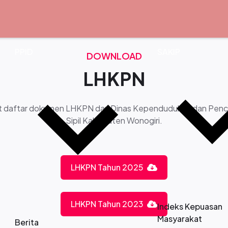
PPID
SAKIP
DOWNLOAD
LHKPN
t daftar dokumen LHKPN dari Dinas Kependudukan dan Pen
Sipil Kabupaten Wonogiri.
LHKPN Tahun 2025
LHKPN Tahun 2023
Indeks Kepuasan
Masyarakat
Berita