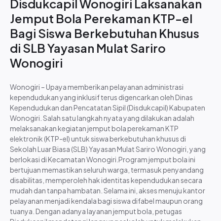
Disdukcapil Wonogiri Laksanakan
Tugas Pokok dan Fungsi
Moto
Jemput Bola Perekaman KTP-el
Bagi Siswa Berkebutuhan Khusus
Layanan
di SLB Yayasan Mulat Sariro
PPID
Wonogiri
Wonogiri – Upaya memberikan pelayanan administrasi
kependudukan yang inklusif terus digencarkan oleh Dinas
Kependudukan dan Pencatatan Sipil (Disdukcapil) Kabupaten
Wonogiri. Salah satu langkah nyata yang dilakukan adalah
melaksanakan kegiatan jemput bola perekaman KTP
elektronik (KTP-el) untuk siswa berkebutuhan khusus di
Sekolah Luar Biasa (SLB) Yayasan Mulat Sariro Wonogiri, yang
berlokasi di Kecamatan Wonogiri.Program jemput bola ini
bertujuan memastikan seluruh warga, termasuk penyandang
disabilitas, memperoleh hak identitas kependudukan secara
Berita
mudah dan tanpa hambatan. Selama ini, akses menuju kantor
Dokumentasi
pelayanan menjadi kendala bagi siswa difabel maupun orang
F.A.Q
tuanya. Dengan adanya layanan jemput bola, petugas
Standar Pelayanan