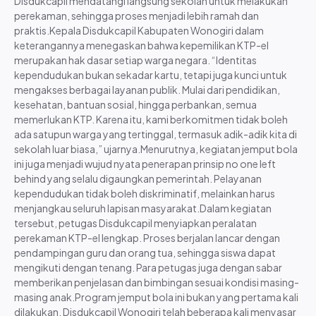
Disdukcapil mendatangi langsung sekolah untuk melakukan
S.O.P
perekaman, sehingga proses menjadi lebih ramah dan
Maklumat Pelayanan
praktis.Kepala Disdukcapil Kabupaten Wonogiri dalam
Daftar Informasi Publik
keterangannya menegaskan bahwa kepemilikan KTP-el
Laporan Layanan Informasi
merupakan hak dasar setiap warga negara. “Identitas
Publik
kependudukan bukan sekadar kartu, tetapi juga kunci untuk
LHKPN
mengakses berbagai layanan publik. Mulai dari pendidikan,
kesehatan, bantuan sosial, hingga perbankan, semua
SAKIP
memerlukan KTP. Karena itu, kami berkomitmen tidak boleh
ada satupun warga yang tertinggal, termasuk adik-adik kita di
sekolah luar biasa,” ujarnya.Menurutnya, kegiatan jemput bola
ini juga menjadi wujud nyata penerapan prinsip no one left
behind yang selalu digaungkan pemerintah. Pelayanan
kependudukan tidak boleh diskriminatif, melainkan harus
menjangkau seluruh lapisan masyarakat.Dalam kegiatan
tersebut, petugas Disdukcapil menyiapkan peralatan
perekaman KTP-el lengkap. Proses berjalan lancar dengan
pendampingan guru dan orang tua, sehingga siswa dapat
mengikuti dengan tenang. Para petugas juga dengan sabar
memberikan penjelasan dan bimbingan sesuai kondisi masing-
masing anak.Program jemput bola ini bukan yang pertama kali
Indeks Kepuasan Masyarakat
dilakukan. Disdukcapil Wonogiri telah beberapa kali menyasar
Target dan Realisasi Kinerja