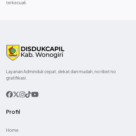
terkecuali.
Formulir Persyaratan
Forum Komunikasi Publik
Panduan Inovasi
Peraturan Perundangan
Daftar Informasi Publik
Laporan Layanan Informasi
Publik
LHKPN
Layanan Adminduk cepat, dekat dan mudah, no ribet no
gratifikasi.
Profil
Home